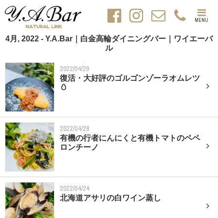
MENU
4月, 2022 - Y.A.Bar｜白金高輪ダイニングバー｜ワイエーバ
ル
2022/04/29
復活・大好評のゴルゴンゾーラオムレツ
🥚
2022/04/28
有機の行者にんにくと有機トマトのペペ
ロンチーノ
2022/04/24
北海道アサリの白ワイン蒸し