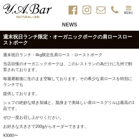
MENU
NEWS
週末祝日ランチ限定・オーガニックポークの肩ロースロー
ストポーク
週末祝日ランチ・4kg限定生肩ロース・ローストポーク
当店自慢のオーガニックポークは、このレストランの為だけに九州で飼
育されております。
毎週屠殺後に生のまま空輸しております。その希少な肩ロースを特別に
ランチでも
提供しております。
シェフの絶妙な焼き加減と、脂身まで美味しい肩ロースグリルは最高の
1
品です。
ぜひ一度お召し上がりください。
お好きな大きさで200gからオーダーできます。
¥3080〜