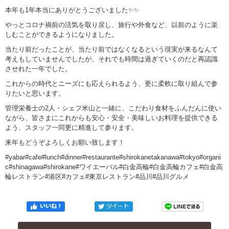
本年も1年本当にありがとうございました✨✨
やっとコロナ禍前の活気を取り戻し、旅行や外食など、以前のように楽
しむことができるようになりました。
当たり前だったことが、当たり前ではなくなるという現実が来るなんて
考えもしていませんでしたが、それでも時間は過ぎていくのだと再認識
させれた一年でした。
これからの時代とニーズにも応えられるよう、更に柔軟に取り組んで参
りたいと思います。
管理栄養士の2人・シェフ米山と一緒に、こだわり食材をふんだんに使い
ながら、皆さまにこれからも安心・安全・美味しいお料理を提供できる
よう、スタッフ一同更に精進して参ります。
来年もどうぞよろしくお願い致します！
#yabar#cafe#lunch#dinner#restaurante#shirokanetakanawa#tokyo#organi
c#shinagawa#shirokane#ワイエーバル#白金高輪#白金高輪カフェ#白金高
輪レストラン#港区#カフェ#東京レストラン#品川#品川グルメ