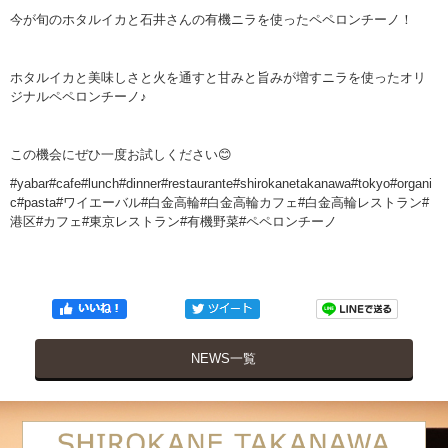
今が旬のホタルイカと石井さんの有機ニラを使ったペペロンチーノ！
ホタルイカと美味しさと火を通すと甘みと旨みが増すニラを使ったオリ
ジナルペペロンチーノ♪
この機会にぜひ一度お試しください😊
#yabar#cafe#lunch#dinner#restaurante#shirokanetakanawa#tokyo#organi
c#pasta#ワイエーバル#白金高輪#白金高輪カフェ#白金高輪レストラン#
港区#カフェ#東京レストラン#有機野菜#ペペロンチーノ
NEWS一覧