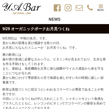
MENU
NEWS
9/29 オーガニックポークお月見つくね
9月29日は「中秋の名月」です。
昔から秋の収穫を喜び感謝する祭りの日、
お月見にちなんだメニューが「お月見つくね」です。
豚の軟骨には
歯や骨の形成に必要なカルシウム、ビタミンKが含まれており、丈夫な骨
を作る手助けをしてくれます。
また、亜鉛は、免疫機能を正常に保ち細菌やウイルス感染から体を守る
ことにつながるため
夏から秋にかけて季節変わり目で体調を崩しやすい今の時期に嬉しい栄
養素です。
軟骨は美肌づくりに役立つといわれるコラーゲンが豊富であることが有
名ですが、
今回レンコンをつくねの中に入れたことで、シャキシャキという食感を
プラスしたとともに、レンコンのビタミンCでコラーゲンの吸収を高めて
くれるメニューとなっております。