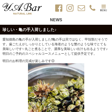
MENU
NEWS
珍しい・亀の手入荷しました♪
愛知徳島の亀の手が入荷しました
❗️
亀の手は貝ではなく、甲殻類だそうで
す。歯ごたえがしっかりとしている海老のような蟹のような味でとても
美味しいです
✨
丸ごと煮ることで、濃厚な美味しい出汁も出るようです♪
明日のご予約のスペシャルコースメニューとして提供予定です。
明日のお料理の完成が楽しみです
😊