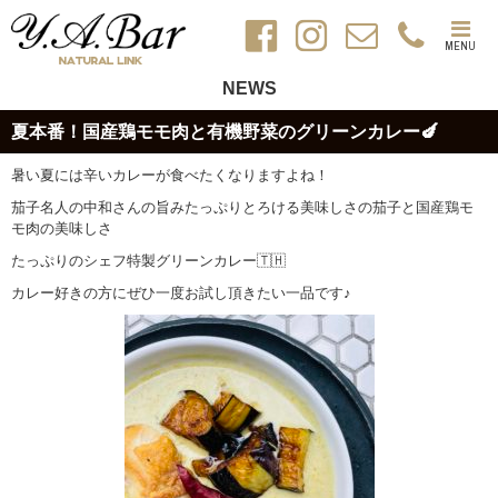
MENU
NEWS
夏本番！国産鶏モモ肉と有機野菜のグリーンカレー🍆
暑い夏には辛いカレーが食べたくなりますよね！
茄子名人の中和さんの旨みたっぷりとろける美味しさの茄子と国産鶏モ
モ肉の美味しさ
たっぷりのシェフ特製グリーンカレー🇹🇭
カレー好きの方にぜひ一度お試し頂きたい一品です♪