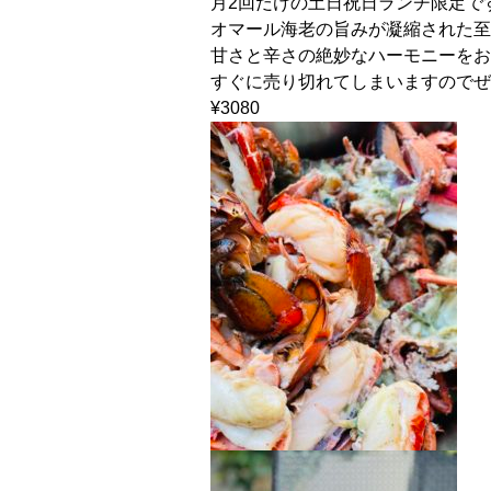
月
2
回だけの土日祝日ランチ限定で
オマール海老の旨みが凝縮された至
甘さと辛さの絶妙なハーモニーをお
すぐに売り切れてしまいますのでぜ
¥3080